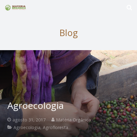
Blog
Agroecologia
agosto 31, 2017
Matéria Orgânica
Agroecologia
,
Agrofloresta