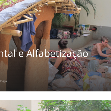
tal e Alfabetização
logia